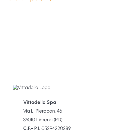
Vittadello Spa
Via L. Pierobon, 46
35010 Limena (PD)
C.F.- P.I.
05294220289