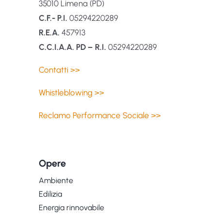
35010 Limena (PD)
C.F.- P.I.
05294220289
R.E.A.
457913
C.C.I.A.A. PD – R.I.
05294220289
Contatti >>
Whistleblowing >>
Reclamo Performance Sociale >>
Opere
Ambiente
Edilizia
Energia rinnovabile