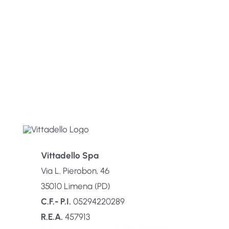
Vittadello Spa
Via L. Pierobon, 46
35010 Limena (PD)
C.F.- P.I.
05294220289
R.E.A.
457913