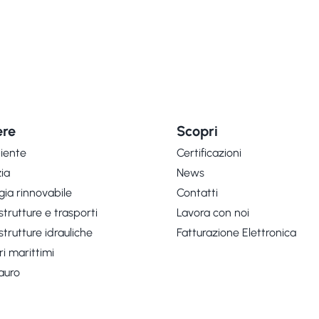
re
Scopri
iente
Certificazioni
zia
News
gia rinnovabile
Contatti
strutture e trasporti
Lavora con noi
strutture idrauliche
Fatturazione Elettronica
ri marittimi
auro