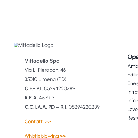
Ope
Vittadello Spa
Amb
Via L. Pierobon, 46
Edili
35010 Limena (PD)
Ener
C.F.- P.I.
05294220289
Infra
R.E.A.
457913
Infra
C.C.I.A.A. PD – R.I.
05294220289
Lavo
Rest
Contatti >>
Whistleblowing >>