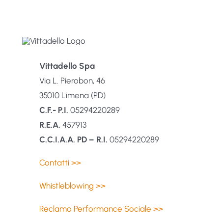
Vittadello Spa
Via L. Pierobon, 46
35010 Limena (PD)
C.F.- P.I.
05294220289
R.E.A.
457913
C.C.I.A.A. PD – R.I.
05294220289
Contatti >>
Whistleblowing >>
Reclamo Performance Sociale >>